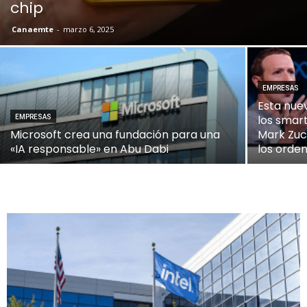
chip
Canaemte
-
marzo 6, 2025
EMPRESAS
Esta nue
los smar
EMPRESAS
Microsoft crea una fundación para una
Mark Zuc
«IA responsable» en Abu Dabi
los orde