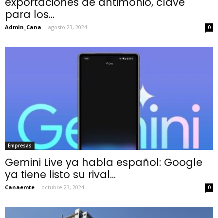
exportaciones de antimonio, clave
para los...
Admin_Cana
-
agosto 23, 2024
0
Empresas
Gemini Live ya habla español: Google
ya tiene listo su rival...
Canaemte
-
octubre 23, 2024
0