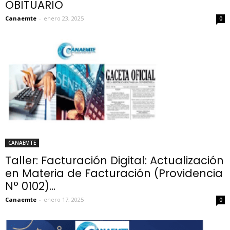
OBITUARIO
Canaemte
-
enero 23, 2025
0
CANAEMTE
Taller: Facturación Digital: Actualización
en Materia de Facturación (Providencia
N° 0102)...
Canaemte
-
enero 17, 2025
0