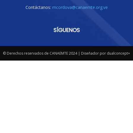
Contáctanos:
mcordova@canaemte.org.ve
SÍGUENOS
© Derechos reservados de CANAEMTE 2024 | Diseñador por dualconcept+