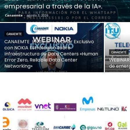
empresarial a través de la IA».
Canaemte
-
agosto 3, 2026
CANAEMTE
CANAEMTE Invita al Webinar Exclusivo
con NOKIA Estratégico sobre
Infraestructura de Data Centers «Human
CANAEMTE
Error Zero, Reliable Data Center
WEBINAR 
Networking»
de emerg