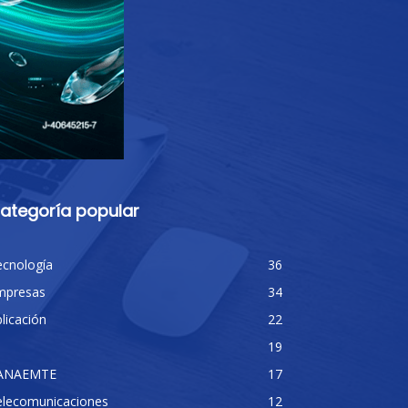
ategoría popular
ecnología
36
mpresas
34
licación
22
19
ANAEMTE
17
elecomunicaciones
12