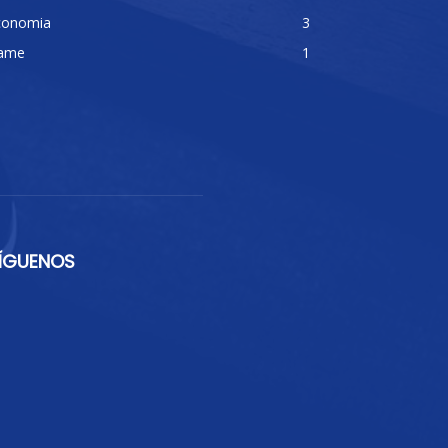
conomia
3
ame
1
ÍGUENOS