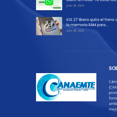
julio 28, 2026
iOS 27 libera quita el freno 
la memoria RAM para...
julio 28, 2026
SO
Cáma
(CAN
prom
fome
ambi
mejo