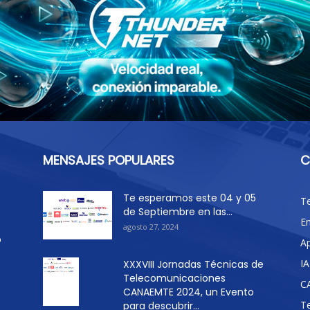
MENSAJES POPULARES
C
Te esperamos este 04 y 05
T
de Septiembre en las...
E
agosto 27, 2024
o
Ap
IA
XXXVIII Jornadas Técnicas de
Telecomunicaciones
C
CANAEMTE 2024, un Evento
T
para descubrir...
.