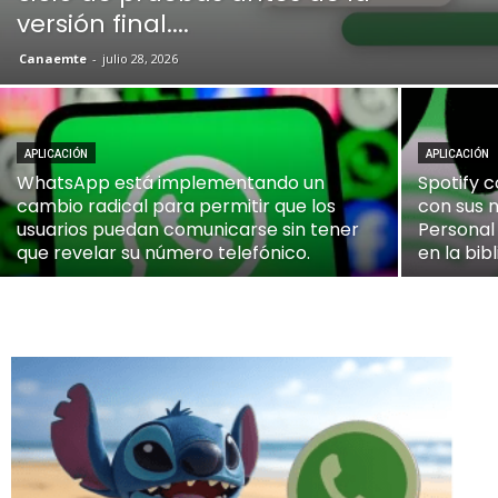
versión final....
Canaemte
-
julio 28, 2026
APLICACIÓN
APLICACIÓN
WhatsApp está implementando un
Spotify 
cambio radical para permitir que los
con sus 
usuarios puedan comunicarse sin tener
Personal
que revelar su número telefónico.
en la bib