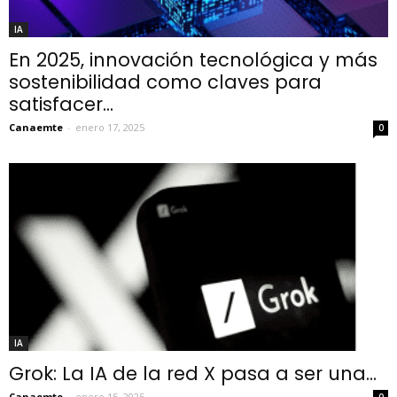
IA
En 2025, innovación tecnológica y más
sostenibilidad como claves para
satisfacer...
Canaemte
-
enero 17, 2025
0
IA
Grok: La IA de la red X pasa a ser una...
Canaemte
-
enero 15, 2025
0