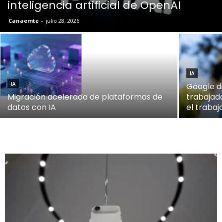
inteligencia artificial de OpenAI
Canaemte
-
julio 28, 2026
IA
Google di
IA
Migración acelerada de plataformas de
trabajad
datos con IA
el trabaj