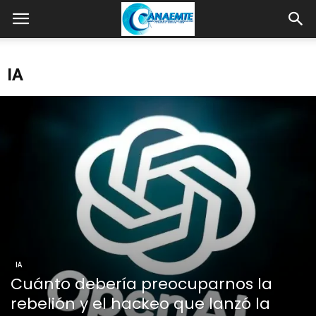
IA
IA
Cuánto debería preocuparnos la
rebelión y el hackeo que lanzó la