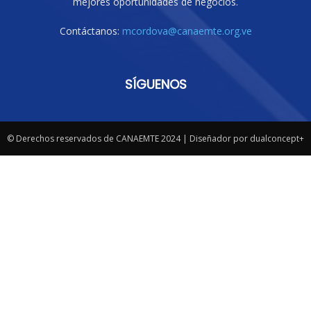
mejores oportunidades de negocios.
Contáctanos:
mcordova@canaemte.org.ve
SÍGUENOS
© Derechos reservados de CANAEMTE 2024 | Diseñador por dualconcept+