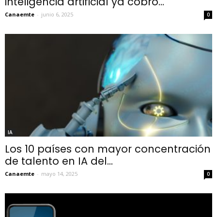
inteligencia artificial ya cobró...
Canaemte
-
junio 6, 2025
0
IA
Los 10 países con mayor concentración
de talento en IA del...
Canaemte
-
mayo 14, 2025
0