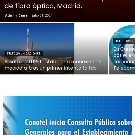
de fibra óptica, Madrid.
Admin_Cana
-
julio 31, 2024
TELECOMUNI
En Canae
por el éx
TELECOMUNICACIONES
El satélite LUR-1 establecerá conexión al
Jornadas
mediodía, tras un primer intento fallido
Telecom