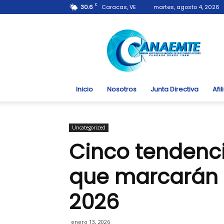
C
30.6
Caracas, VE
martes, agosto 4, 2026
Canaemte.org.ve
Inicio
Nosotros
Junta Directiva
Afi
Uncategorized
Cinco tendenc
que marcarán 
2026
enero 13, 2026