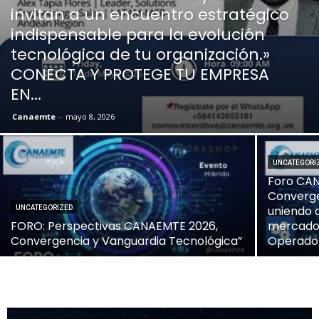
invitan a un encuentro estratégico
indispensable para la evolución
tecnológica de tu organización.»
CONECTA Y PROTEGE TU EMPRESA
EN...
Canaemte
-
mayo 8, 2026
UNCATEGORI
Foro CAN
Converge
uniendo a
UNCATEGORIZED
FORO: Perspectivas CANAEMTE 2026,
mercado:
Convergencia y Vanguardia Tecnológica”
Operador