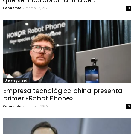
que se incorporan al índice...
Canaemte
-
marzo 13, 2026
0
Uncategorized
Empresa tecnológica china presenta
primer «Robot Phone»
Canaemte
-
marzo 3, 2026
0