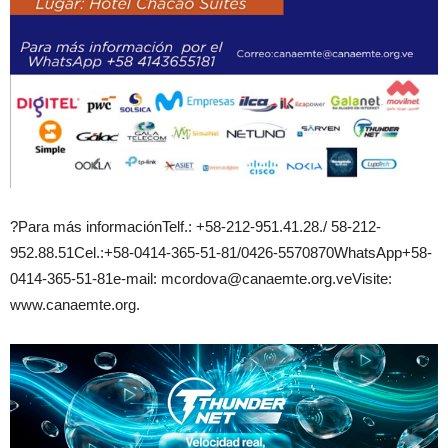
?Para más informaciónTelf.: +58-212-951.41.28./ 58-212-
952.88.51Cel.:+58-0414-365-51-81/0426-5570870WhatsApp+58-
0414-365-51-81e-mail: mcordova@canaemte.org.veVisite:
www.canaemte.org.