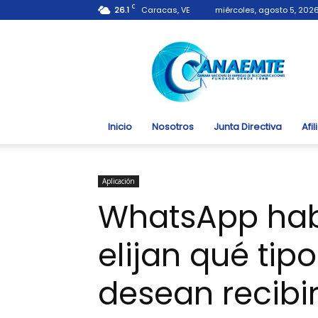
C
26.1
Caracas, VE
miércoles, agosto 5, 202
Canaemte.org.ve
Inicio
Nosotros
Junta Directiva
Afi
Aplicación
WhatsApp habi
elijan qué ti
desean recibi