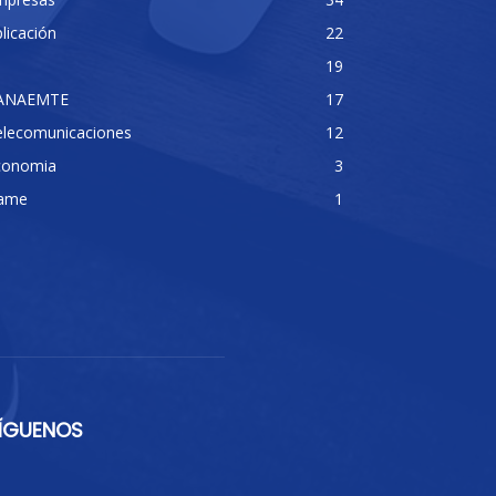
licación
22
19
ANAEMTE
17
elecomunicaciones
12
conomia
3
ame
1
ÍGUENOS