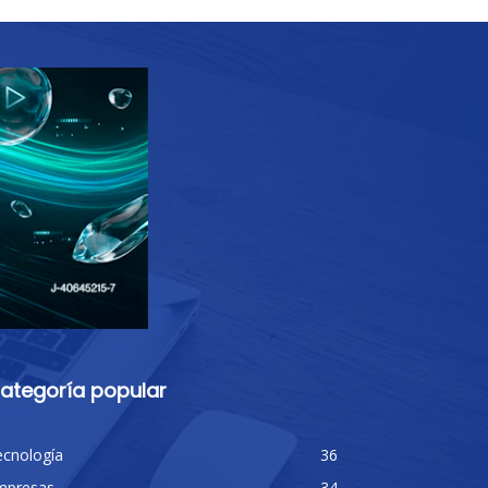
ategoría popular
ecnología
36
mpresas
34