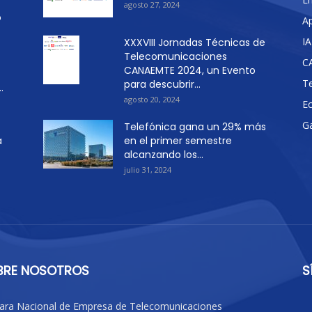
agosto 27, 2024
o
Ap
IA
XXXVIII Jornadas Técnicas de
Telecomunicaciones
C
CANAEMTE 2024, un Evento
T
para descubrir...
.
agosto 20, 2024
E
G
Telefónica gana un 29% más
a
en el primer semestre
alcanzando los...
julio 31, 2024
BRE NOSOTROS
S
ra Nacional de Empresa de Telecomunicaciones