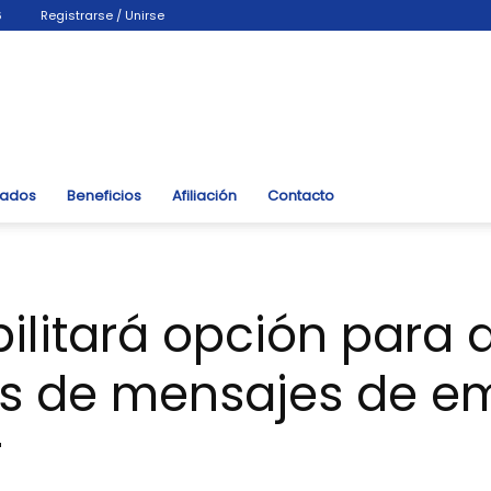
6
Registrarse / Unirse
liados
Beneficios
Afiliación
Contacto
litará opción para 
pos de mensajes de 
r