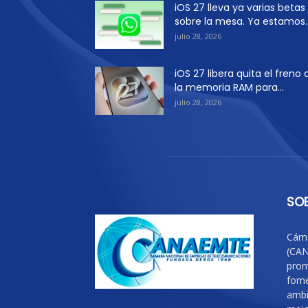
iOS 27 lleva ya varias betas
sobre la mesa. Ya estamos..
julio 28, 2026
iOS 27 libera quita el freno 
la memoria RAM para...
julio 28, 2026
SO
Cáma
(CAN
prom
fome
ambi