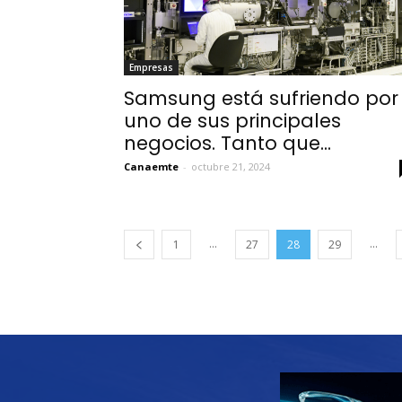
Empresas
Samsung está sufriendo por
uno de sus principales
negocios. Tanto que...
Canaemte
-
octubre 21, 2024
...
...
1
27
28
29