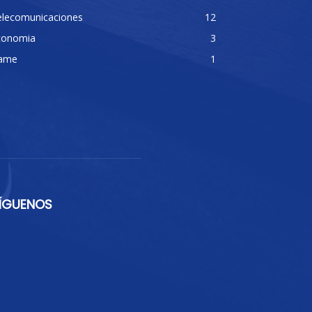
elecomunicaciones
12
conomia
3
ame
1
ÍGUENOS