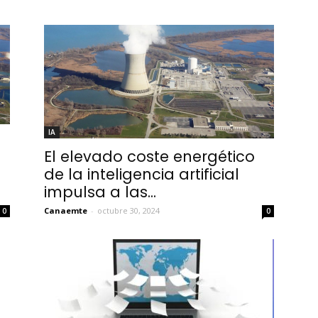
IA
El elevado coste energético
de la inteligencia artificial
impulsa a las...
Canaemte
-
octubre 30, 2024
0
0