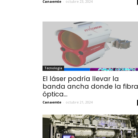
Canaemte
-
octubre 23, 2024
Tecnología
El láser podría llevar la
banda ancha donde la fibr
óptica...
Canaemte
-
octubre 21, 2024