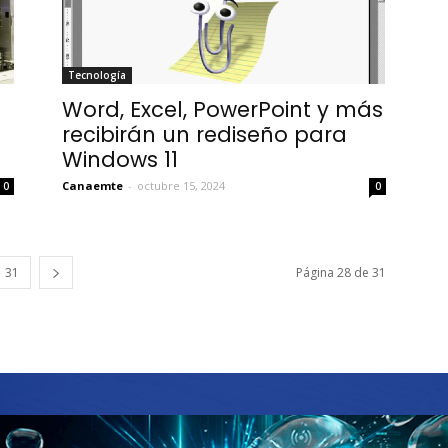
Tecnología
Word, Excel, PowerPoint y más
recibirán un rediseño para
Windows 11
Canaemte
-
octubre 15, 2024
0
0
31
Página 28 de 31