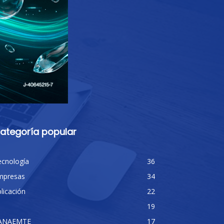
ategoría popular
ecnología
36
mpresas
34
licación
22
19
ANAEMTE
17