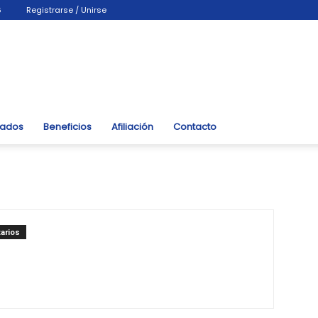
6
Registrarse / Unirse
liados
Beneficios
Afiliación
Contacto
arios