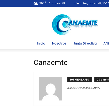
C
26.1
Caracas, VE
miércoles, agosto 5, 202
Canaemte.org.ve
Inicio
Nosotros
Junta Directiva
Afi
Canaemte
305 MENSAJES
0 Coment
http://www.canaemte.org.ve