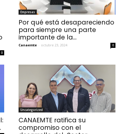
Empresas
Por qué está desapareciendo
para siempre una parte
o
importante de la...
Canaemte
-
octubre 23, 2024
0
0
Uncategorized
:
CANAEMTE ratifica su
.
compromiso con el