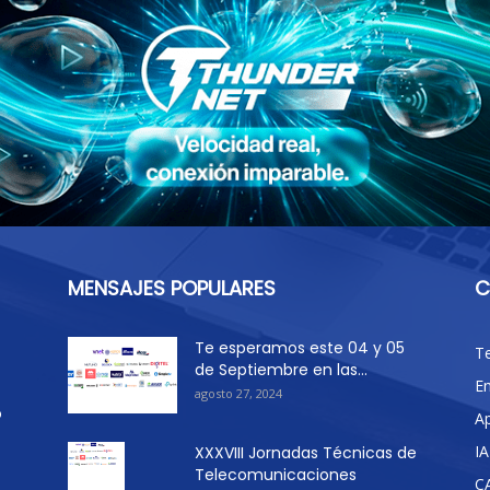
MENSAJES POPULARES
C
Te esperamos este 04 y 05
T
de Septiembre en las...
E
agosto 27, 2024
o
Ap
IA
XXXVIII Jornadas Técnicas de
Telecomunicaciones
C