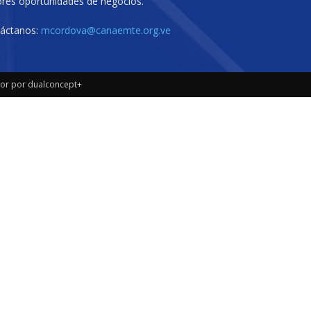
res oportunidades de negocios.
áctanos:
mcordova@canaemte.org.ve
or por dualconcept+