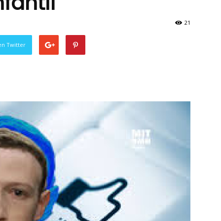
fantil
21
en Twitter