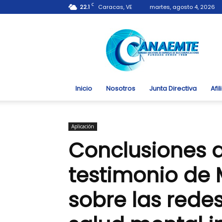
C
22.1
Caracas, VE
martes, agosto 4, 2026
Canaemte.org.ve
Inicio
Nosotros
Junta Directiva
Afi
Aplicación
Conclusiones d
testimonio de 
sobre las redes