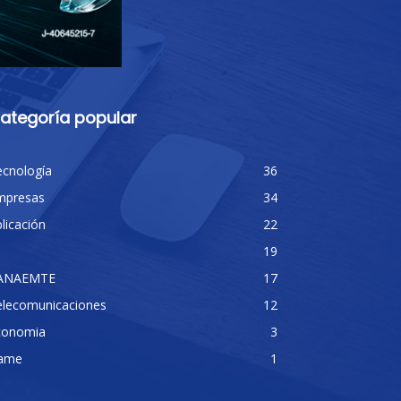
ategoría popular
ecnología
36
mpresas
34
licación
22
19
ANAEMTE
17
elecomunicaciones
12
conomia
3
ame
1