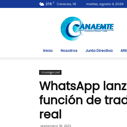
C
27.5
Caracas, VE
martes, agosto 4, 2026
Canaemte.org.ve
Inicio
Nosotros
Junta Directiva
Afi
Uncategorized
WhatsApp lanz
función de tra
real
septiembre 30, 2025