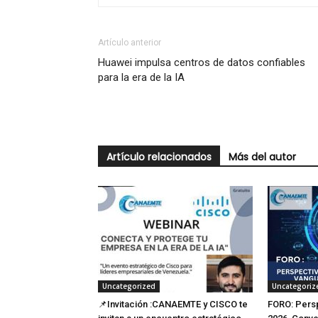
Artículo anterior
Huawei impulsa centros de datos confiables
para la era de la IA
Artículo relacionados
Más del autor
Uncategorized
Uncategoriz
📌Invitación :CANAEMTE y CISCO te
FORO: Pers