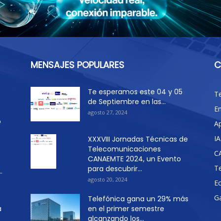
MENSAJES POPULARES
C
Te esperamos este 04 y 05
T
de Septiembre en las...
E
agosto 27, 2024
o
Ap
IA
XXXVIII Jornadas Técnicas de
Telecomunicaciones
C
CANAEMTE 2024, un Evento
T
para descubrir...
.
agosto 20, 2024
E
G
Telefónica gana un 29% más
a
en el primer semestre
alcanzando los...