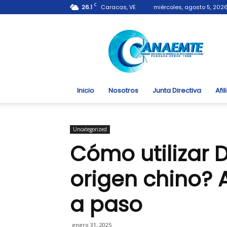
C
26.1
Caracas, VE
miércoles, agosto 5, 202
Canaemte.org.ve
Inicio
Nosotros
Junta Directiva
Afi
Uncategorized
Cómo utilizar D
origen chino? 
a paso
enero 31, 2025