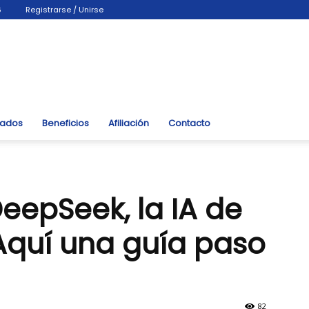
6
Registrarse / Unirse
liados
Beneficios
Afiliación
Contacto
eepSeek, la IA de
Aquí una guía paso
82