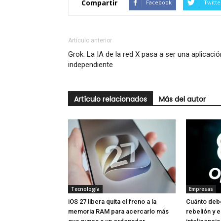
Compartir
Facebook
Twitte
Artículo anterior
Grok: La IA de la red X pasa a ser una aplicació
independiente
Artículo relacionados
Más del autor
Tecnología
Empresas
iOS 27 libera quita el freno a la
Cuánto deb
memoria RAM para acercarlo más
rebelión y 