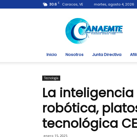
C
30.6
Caracas, VE
martes, agosto 4, 2026
Canaemte.org.ve
Inicio
Nosotros
Junta Directiva
Afi
Tecnología
La inteligencia a
robótica, platos
tecnológica CE
enero 15, 2025