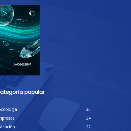
ategoría popular
ecnología
36
mpresas
34
licación
22