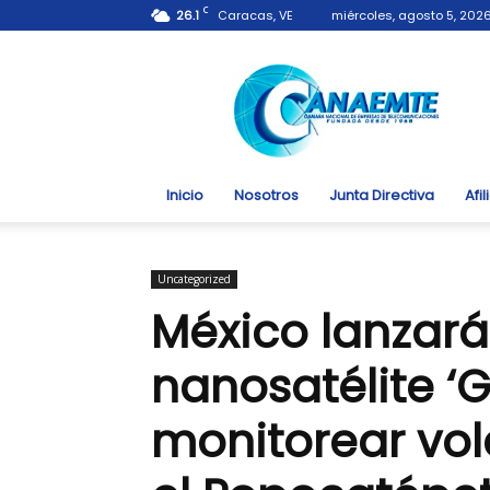
C
26.1
Caracas, VE
miércoles, agosto 5, 202
Canaemte.org.ve
Inicio
Nosotros
Junta Directiva
Afi
Uncategorized
México lanzará
nanosatélite ‘G
monitorear vol