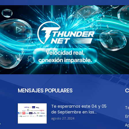
MENSAJES POPULARES
C
Te esperamos este 04 y 05
T
de Septiembre en las...
E
agosto 27, 2024
o
Ap