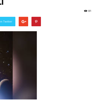
l
81
en Twitter