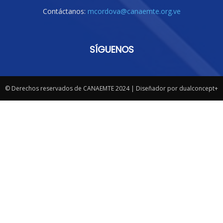
Contáctanos:
mcordova@canaemte.org.ve
SÍGUENOS
© Derechos reservados de CANAEMTE 2024 | Diseñador por dualconcept+