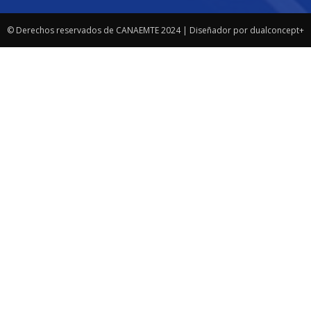
© Derechos reservados de CANAEMTE 2024 | Diseñador por dualconcept+